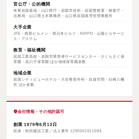
官公庁・公的機関
米軍岩国基地・山口県庁・岩国市役所・岩国警察署・検察庁・
法務局・山口県土木事務所・山口県岩国港湾管理事務所
大手企業
JFE・西部ビルメン・西日本ビルド・NIPPO・山陽ビルサービ
ス・アステム
教育・福祉機関
岩国工業高校・岩国市障害者サービスセンター・さくらさく保
育園・花の子保育園 ほか地域保育園多数
地域企業
岩国シティビューホテル・大谷整形外科・自遊空間・白崎八幡
宮 ほか多数
会社情報・その他許認可
創業 1979年6月13日
前身：秋田建設工業／法人番号 1250001011094