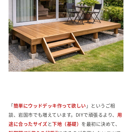
「
簡単にウッドデッキ作って欲しい
」というご相
談、岩国市でも増えています。DIYで頑張るより、
用
途に合ったサイズ
と
下地（基礎）
を最初に決めて、