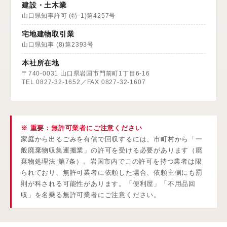
建設・土木業
山口県知事許可 (特-1)第4257号
宅地建物取引業
山口県知事 (8)第2393号
本社所在地
〒740-0031 山口県岩国市門前町1丁目6-16
TEL 0827-32-1652／FAX 0827-32-1607
※ 重要：無許可業者にご注意ください
家庭から出るごみを有償で回収するには、市町村から「一
般廃棄物収集運搬業」の許可を受ける必要があります（廃
棄物処理法 第7条）。岩国市内でこの許可を持つ業者は限
られており、無許可業者に依頼した場合、依頼主側にも罰
則が科される可能性があります。「便利屋」「不用品回
収」を名乗る無許可業者にご注意ください。