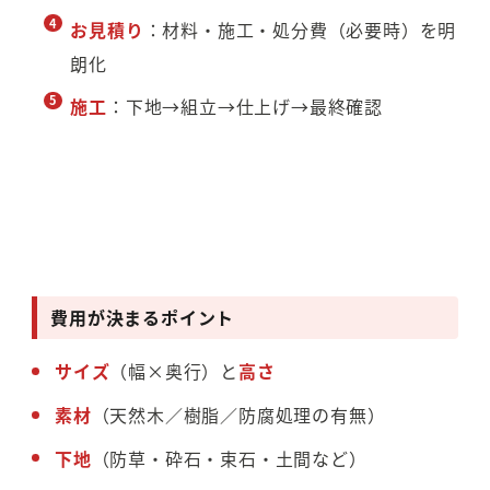
お見積り
：材料・施工・処分費（必要時）を明
朗化
施工
：下地→組立→仕上げ→最終確認
費用が決まるポイント
サイズ
（幅×奥行）と
高さ
素材
（天然木／樹脂／防腐処理の有無）
下地
（防草・砕石・束石・土間など）