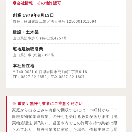
会社情報・その他許認可
創業 1979年6月13日
前身：秋田建設工業／法人番号 1250001011094
建設・土木業
山口県知事許可 (特-1)第4257号
宅地建物取引業
山口県知事 (8)第2393号
本社所在地
〒740-0031 山口県岩国市門前町1丁目6-16
TEL 0827-32-1652／FAX 0827-32-1607
※ 重要：無許可業者にご注意ください
家庭から出るごみを有償で回収するには、市町村から「一
般廃棄物収集運搬業」の許可を受ける必要があります（廃
棄物処理法 第7条）。岩国市内でこの許可を持つ業者は限
られており、無許可業者に依頼した場合、依頼主側にも罰