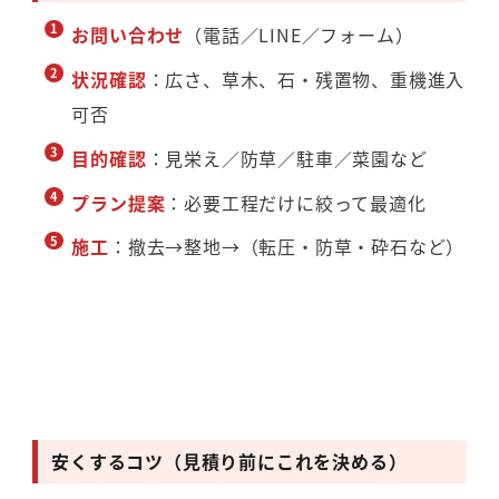
お問い合わせ
（電話／LINE／フォーム）
状況確認
：広さ、草木、石・残置物、重機進入
可否
目的確認
：見栄え／防草／駐車／菜園など
プラン提案
：必要工程だけに絞って最適化
施工
：撤去→整地→（転圧・防草・砕石など）
安くするコツ（見積り前にこれを決める）