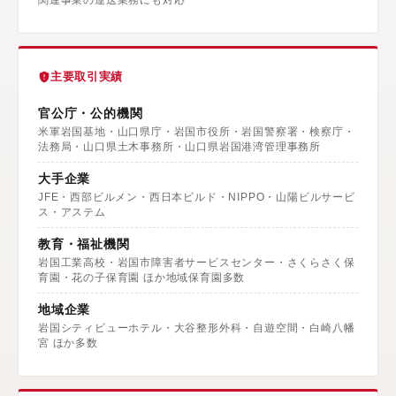
関連事業の運送業務にも対応
主要取引実績
官公庁・公的機関
米軍岩国基地・山口県庁・岩国市役所・岩国警察署・検察庁・
法務局・山口県土木事務所・山口県岩国港湾管理事務所
大手企業
JFE・西部ビルメン・西日本ビルド・NIPPO・山陽ビルサービ
ス・アステム
教育・福祉機関
岩国工業高校・岩国市障害者サービスセンター・さくらさく保
育園・花の子保育園 ほか地域保育園多数
地域企業
岩国シティビューホテル・大谷整形外科・自遊空間・白崎八幡
宮 ほか多数