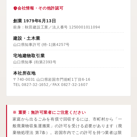
会社情報・その他許認可
創業 1979年6月13日
前身：秋田建設工業／法人番号 1250001011094
建設・土木業
山口県知事許可 (特-1)第4257号
宅地建物取引業
山口県知事 (8)第2393号
本社所在地
〒740-0031 山口県岩国市門前町1丁目6-16
TEL 0827-32-1652／FAX 0827-32-1607
※ 重要：無許可業者にご注意ください
家庭から出るごみを有償で回収するには、市町村から「一
般廃棄物収集運搬業」の許可を受ける必要があります（廃
棄物処理法 第7条）。岩国市内でこの許可を持つ業者は限