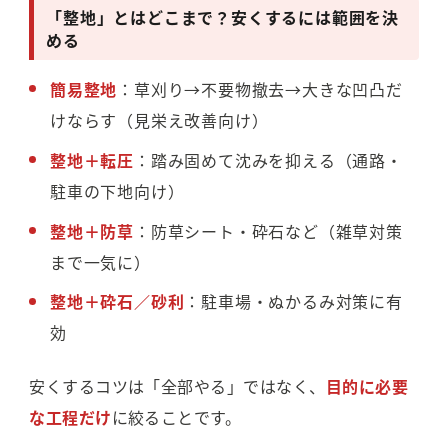
「整地」とはどこまで？安くするには範囲を決
める
簡易整地
：草刈り→不要物撤去→大きな凹凸だ
けならす（見栄え改善向け）
整地＋転圧
：踏み固めて沈みを抑える（通路・
駐車の下地向け）
整地＋防草
：防草シート・砕石など（雑草対策
まで一気に）
整地＋砕石／砂利
：駐車場・ぬかるみ対策に有
効
安くするコツは「全部やる」ではなく、
目的に必要
な工程だけ
に絞ることです。