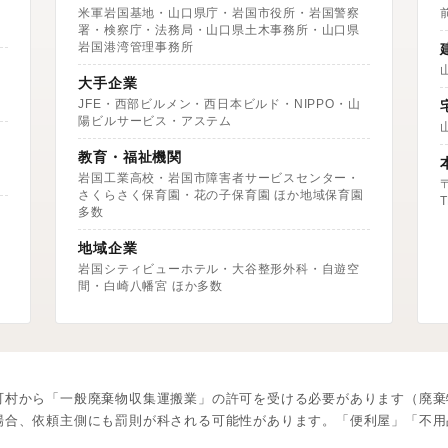
米軍岩国基地・山口県庁・岩国市役所・岩国警察
署・検察庁・法務局・山口県土木事務所・山口県
岩国港湾管理事務所
大手企業
JFE・西部ビルメン・西日本ビルド・NIPPO・山
陽ビルサービス・アステム
教育・福祉機関
岩国工業高校・岩国市障害者サービスセンター・
さくらさく保育園・花の子保育園 ほか地域保育園
T
多数
地域企業
岩国シティビューホテル・大谷整形外科・自遊空
間・白崎八幡宮 ほか多数
町村から「一般廃棄物収集運搬業」の許可を受ける必要があります（廃棄
場合、依頼主側にも罰則が科される可能性があります。「便利屋」「不用