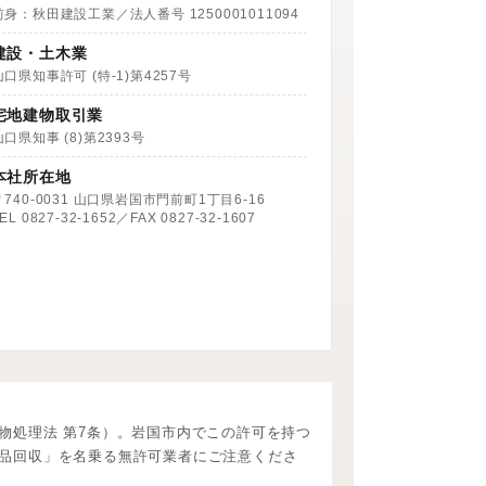
前身：秋田建設工業／法人番号 1250001011094
建設・土木業
山口県知事許可 (特-1)第4257号
宅地建物取引業
山口県知事 (8)第2393号
本社所在地
〒740-0031 山口県岩国市門前町1丁目6-16
EL 0827-32-1652／FAX 0827-32-1607
物処理法 第7条）。岩国市内でこの許可を持つ
品回収」を名乗る無許可業者にご注意くださ