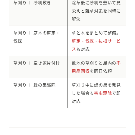
草刈り ＋ 砂利敷き
除草後に砂利を敷いて見
栄えと雑草対策を同時に
解決
草刈り ＋ 庭木の剪定・
草と木をまとめて整備。
伐採
剪定・伐採・抜根サービ
ス
も対応
草刈り ＋ 空き家片付け
敷地の草刈りと屋内の
不
用品回収
を同日依頼
草刈り ＋ 蜂の巣駆除
草刈り中に蜂の巣を発見
した場合も
害虫駆除
で即
対応