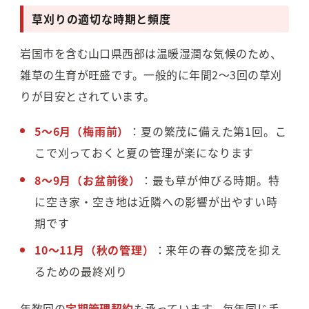
草刈りの適切な時期と頻度
岩国市を含む山口県西部は温暖湿潤な気候のため、
雑草の生育が旺盛です。一般的に年間2〜3回の草刈
りが目安とされています。
5〜6月（梅雨前）
：夏の繁茂に備えた第1回。こ
こで刈っておくと夏の管理が楽になります
8〜9月（お盆前後）
：最も草が伸びる時期。特
に空き家・空き地は近隣への影響が出やすい時
期です
10〜11月（秋の管理）
：来年の春の繁茂を抑え
るための最終刈り
年数回の
定期管理契約
も承っています。毎年同じ手