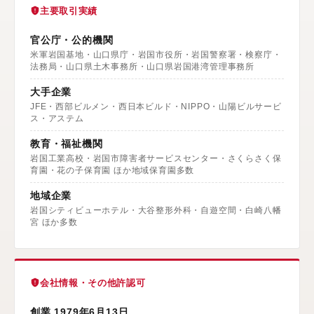
主要取引実績
官公庁・公的機関
米軍岩国基地・山口県庁・岩国市役所・岩国警察署・検察庁・
法務局・山口県土木事務所・山口県岩国港湾管理事務所
大手企業
JFE・西部ビルメン・西日本ビルド・NIPPO・山陽ビルサービ
ス・アステム
教育・福祉機関
岩国工業高校・岩国市障害者サービスセンター・さくらさく保
育園・花の子保育園 ほか地域保育園多数
地域企業
岩国シティビューホテル・大谷整形外科・自遊空間・白崎八幡
宮 ほか多数
会社情報・その他許認可
創業 1979年6月13日