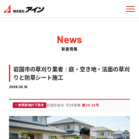
News
新着情報
岩国市の草刈り業者｜庭・空き地・法面の草刈
りと防草シート施工
2026.05.18
一般廃棄物許可業者
岩国市指令 平28環事
第33-12号