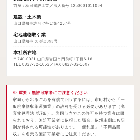
前身：秋田建設工業／法人番号 1250001011094
建設・土木業
山口県知事許可 (特-1)第4257号
宅地建物取引業
山口県知事 (8)第2393号
本社所在地
〒740-0031 山口県岩国市門前町1丁目6-16
TEL 0827-32-1652／FAX 0827-32-1607
※ 重要：無許可業者にご注意ください
家庭から出るごみを有償で回収するには、市町村から「一
般廃棄物収集運搬業」の許可を受ける必要があります（廃
棄物処理法 第7条）。岩国市内でこの許可を持つ業者は限
られており、無許可業者に依頼した場合、依頼主側にも罰
則が科される可能性があります。「便利屋」「不用品回
収」を名乗る無許可業者にご注意ください。