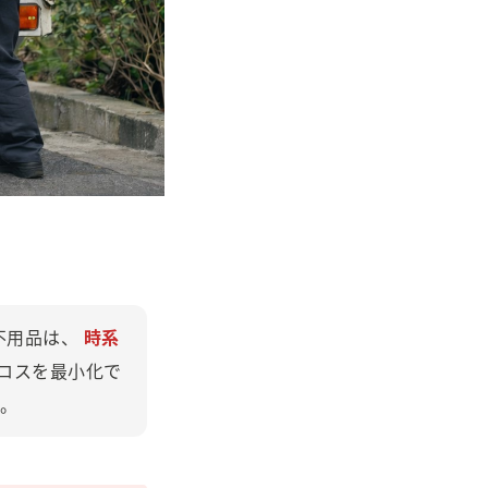
不用品は、
時系
ロスを最小化で
。