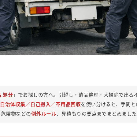
品 処分
」でお探しの方へ。引越し・遺品整理・大掃除で出る
、
自治体収集／自己搬入／不用品回収
を使い分けると、手間と
や危険物などの
例外ルール
、見積もりの要点までまとめました