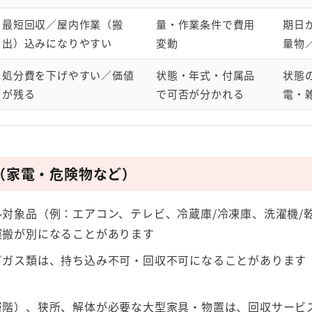
最短回収／屋内作業（搬
量・作業条件で費用
期日
出）込みになりやすい
変動
量物
処分費を下げやすい／価値
状態・年式・付属品
状態
が残る
で可否が分かれる
電・
（家電・危険物など）
対象品（例：エアコン、テレビ、冷蔵庫/冷凍庫、洗濯機/
運搬が別になることがあります
／ガス類は、持ち込み不可・回収不可になることがあります
層階）、狭所、解体が必要な大型家具・物置は、回収サービ