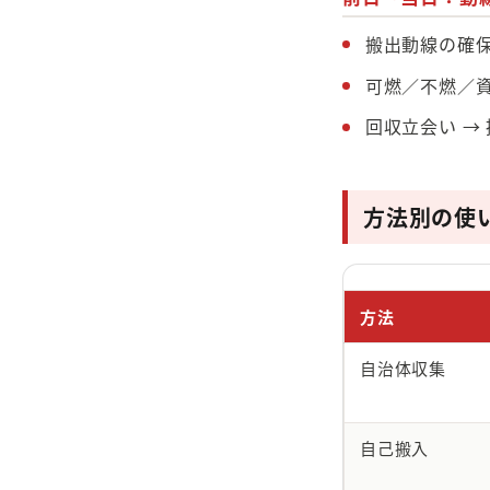
搬出動線の確
可燃／不燃／
回収立会い →
方法別の使
方法
自治体収集
自己搬入