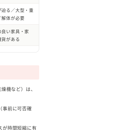
が迫る／大型・重
／解体が必要
の良い家具・家
雑貨がある
乾燥機など）は、
（事前に可否確
スが時間短縮に有