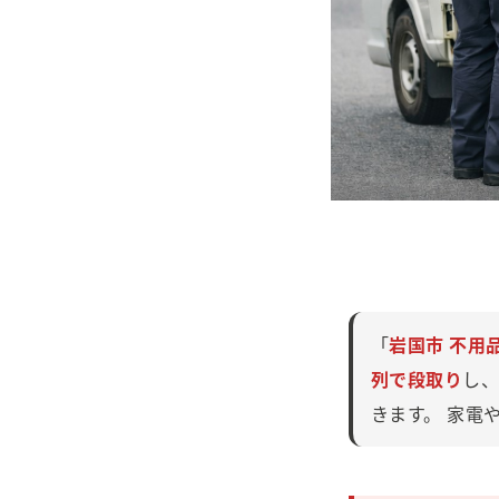
「
岩国市 不用
列で段取り
し
きます。 家電