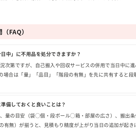
（FAQ）
「今日中」に不用品を処分できますか？
の状況次第ですが、自己搬入や回収サービスの併用で当日中に
の場合は「量」「品目」「階段の有無」を先に共有すると段
前に準備しておくと良いことは？
写真、量の目安（袋◯個・段ボール◯箱・部屋の広さ）、搬出条件
の有無）が揃うと、見積もり精度が上がり当日の追加が起き