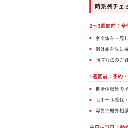
時系列チェ
2〜3週間前：全
家全体を一周
例外品を先に
回収方法の方
1週間前：予約
自治体収集の
段ボール確保
写真で概算相談
前日〜当日：動