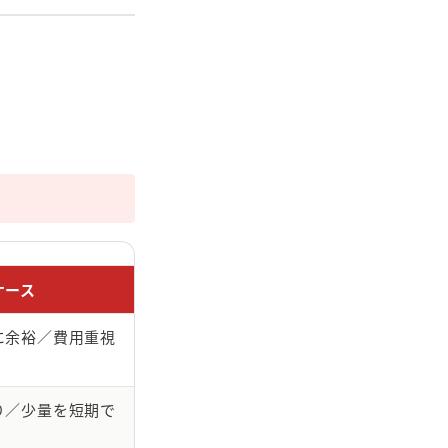
ケース
に余裕／費用重視
り／少量を短期で