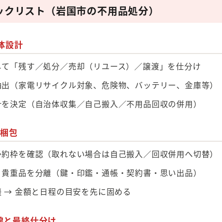
ックリスト（岩国市の不用品処分）
体設計
して「残す／処分／売却（リユース）／譲渡」を仕分け
抽出（家電リサイクル対象、危険物、バッテリー、金庫等）
針を決定（自治体収集／自己搬入／不用品回収の併用）
・梱包
予約枠を確認（取れない場合は自己搬入／回収併用へ切替）
・貴重品を分離（鍵・印鑑・通帳・契約書・思い出品）
 → 金額と日程の目安を先に固める
線と最終仕分け