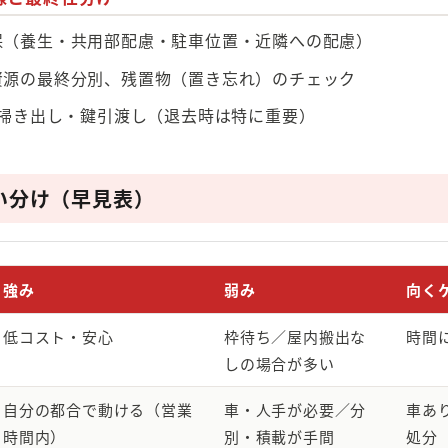
保（養生・共用部配慮・駐車位置・近隣への配慮）
資源の最終分別、残置物（置き忘れ）のチェック
 掃き出し・鍵引渡し（退去時は特に重要）
い分け（早見表）
強み
弱み
向く
低コスト・安心
枠待ち／屋内搬出な
時間
しの場合が多い
自分の都合で動ける（営業
車・人手が必要／分
車あ
時間内）
別・積載が手間
処分