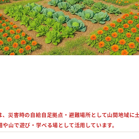
は、災害時の
自給自足拠点・避難場所
として山間地域に
畑や山で遊び・学べる場として活用しています。