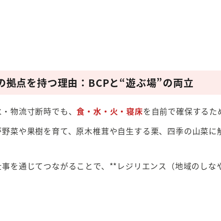
の拠点を持つ理由：BCPと“遊ぶ場”の両立
水・物流寸断時でも、
食・水・火・寝床
を自前で確保するた
が野菜や果樹を育て、原木椎茸や自生する栗、四季の山菜に
事を通じてつながることで、**レジリエンス（地域のしなや