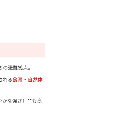
めの避難拠点。
触れる
食育・自然体
かな強さ）**も高