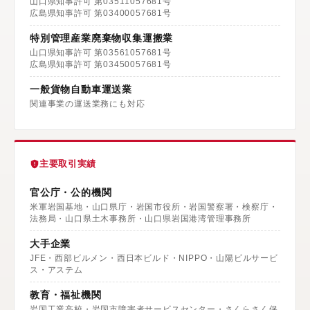
山口県知事許可 第03511057681号
広島県知事許可 第03400057681号
特別管理産業廃棄物収集運搬業
山口県知事許可 第03561057681号
広島県知事許可 第03450057681号
一般貨物自動車運送業
関連事業の運送業務にも対応
主要取引実績
官公庁・公的機関
米軍岩国基地・山口県庁・岩国市役所・岩国警察署・検察庁・
法務局・山口県土木事務所・山口県岩国港湾管理事務所
大手企業
JFE・西部ビルメン・西日本ビルド・NIPPO・山陽ビルサービ
ス・アステム
教育・福祉機関
岩国工業高校・岩国市障害者サービスセンター・さくらさく保