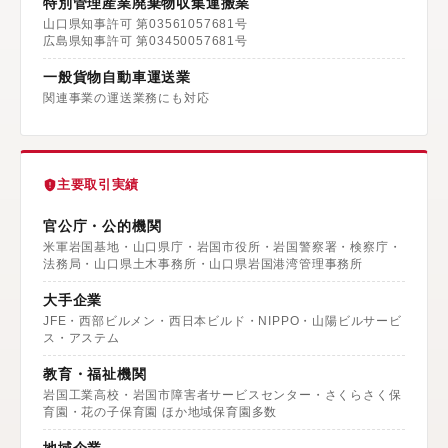
特別管理産業廃棄物収集運搬業
山口県知事許可 第03561057681号
広島県知事許可 第03450057681号
一般貨物自動車運送業
関連事業の運送業務にも対応
主要取引実績
官公庁・公的機関
米軍岩国基地・山口県庁・岩国市役所・岩国警察署・検察庁・
法務局・山口県土木事務所・山口県岩国港湾管理事務所
大手企業
JFE・西部ビルメン・西日本ビルド・NIPPO・山陽ビルサービ
ス・アステム
教育・福祉機関
岩国工業高校・岩国市障害者サービスセンター・さくらさく保
育園・花の子保育園 ほか地域保育園多数