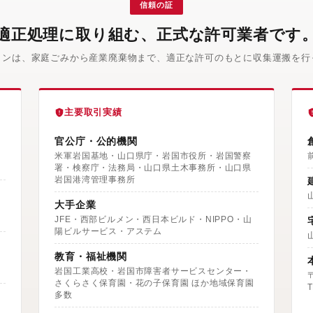
信頼の証
適正処理に取り組む、正式な許可業者です
インは、家庭ごみから産業廃棄物まで、適正な許可のもとに収集運搬を行
主要取引実績
官公庁・公的機関
米軍岩国基地・山口県庁・岩国市役所・岩国警察
署・検察庁・法務局・山口県土木事務所・山口県
岩国港湾管理事務所
大手企業
JFE・西部ビルメン・西日本ビルド・NIPPO・山
陽ビルサービス・アステム
教育・福祉機関
岩国工業高校・岩国市障害者サービスセンター・
さくらさく保育園・花の子保育園 ほか地域保育園
T
多数