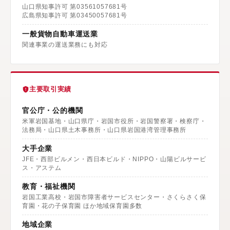
山口県知事許可 第03561057681号
広島県知事許可 第03450057681号
一般貨物自動車運送業
関連事業の運送業務にも対応
主要取引実績
官公庁・公的機関
米軍岩国基地・山口県庁・岩国市役所・岩国警察署・検察庁・
法務局・山口県土木事務所・山口県岩国港湾管理事務所
大手企業
JFE・西部ビルメン・西日本ビルド・NIPPO・山陽ビルサービ
ス・アステム
教育・福祉機関
岩国工業高校・岩国市障害者サービスセンター・さくらさく保
育園・花の子保育園 ほか地域保育園多数
地域企業