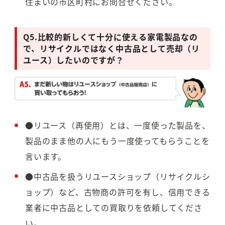
住まいの市区町村にお問合せください。
Q5.
比較的新しくて十分に使える家電製品なの
で、リサイクルではなく中古品として売却（リ
ユース）したいのですが？
●リユース（再使用）とは、一度使った製品を、
製品のまま他の人にもう一度使ってもらうことを
言います。
●中古品を扱うリユースショップ（リサイクルシ
ョップ）など、古物商の許可を有し、信用できる
業者に
中
古
品
と
し
て
の
買
取
り
を依頼してくださ
い。