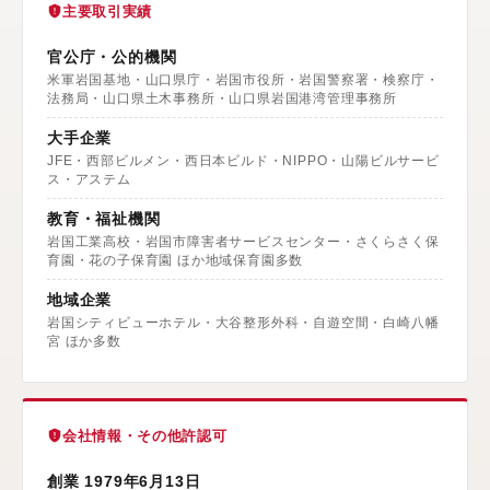
主要取引実績
官公庁・公的機関
米軍岩国基地・山口県庁・岩国市役所・岩国警察署・検察庁・
法務局・山口県土木事務所・山口県岩国港湾管理事務所
大手企業
JFE・西部ビルメン・西日本ビルド・NIPPO・山陽ビルサービ
ス・アステム
教育・福祉機関
岩国工業高校・岩国市障害者サービスセンター・さくらさく保
育園・花の子保育園 ほか地域保育園多数
地域企業
岩国シティビューホテル・大谷整形外科・自遊空間・白崎八幡
宮 ほか多数
会社情報・その他許認可
創業 1979年6月13日