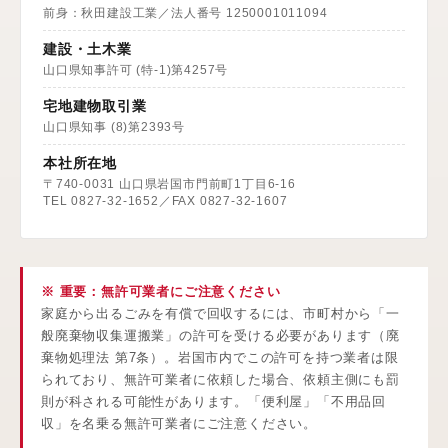
前身：秋田建設工業／法人番号 1250001011094
建設・土木業
山口県知事許可 (特-1)第4257号
宅地建物取引業
山口県知事 (8)第2393号
本社所在地
〒740-0031 山口県岩国市門前町1丁目6-16
TEL 0827-32-1652／FAX 0827-32-1607
※ 重要：無許可業者にご注意ください
家庭から出るごみを有償で回収するには、市町村から「一
般廃棄物収集運搬業」の許可を受ける必要があります（廃
棄物処理法 第7条）。岩国市内でこの許可を持つ業者は限
られており、無許可業者に依頼した場合、依頼主側にも罰
則が科される可能性があります。「便利屋」「不用品回
収」を名乗る無許可業者にご注意ください。